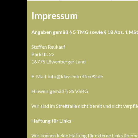
Impressum
Angaben gemäß § 5 TMG sowie § 18 Abs. 1 MS
Steffen Reukauf
Parkstr. 22
16775 Löwenberger Land
E-Mail: info@klassentreffen92.de
Hinweis gemäß § 36 VSBG
Wir sind im Streitfalle nicht bereit und nicht verp
Haftung für Links
Wir können keine Haftung für externe Links überneh